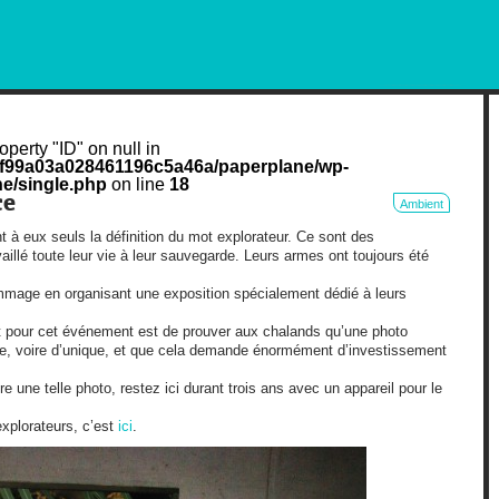
RKETING AND OUT OF HOME
operty "ID" on null in
cf99a03a028461196c5a46a/paperplane/wp-
e/single.php
on line
18
ce
Ambient
 à eux seuls la définition du mot explorateur. Ce sont des
illé toute leur vie à leur sauvegarde. Leurs armes ont toujours été
mmage en organisant une exposition spécialement dédié à leurs
t pour cet événement est de prouver aux chalands qu’une photo
re, voire d’unique, et que cela demande énormément d’investissement
une telle photo, restez ici durant trois ans avec un appareil pour le
explorateurs, c’est
ici
.