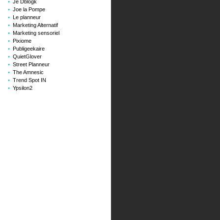
Je Dblogk
Joe la Pompe
Le planneur
Marketing Alternatif
Marketing sensoriel
Pixiome
Publigeekaire
QuietGlover
Street Planneur
The Amnesic
Trend Spot IN
Ypsilon2