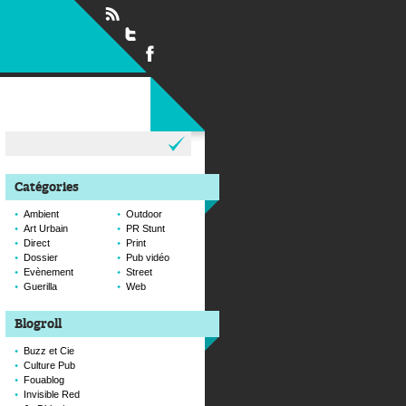
Rechercher :
Catégories
Ambient
Outdoor
Art Urbain
PR Stunt
Direct
Print
Dossier
Pub vidéo
Evènement
Street
Guerilla
Web
Blogroll
Buzz et Cie
Culture Pub
Fouablog
Invisible Red