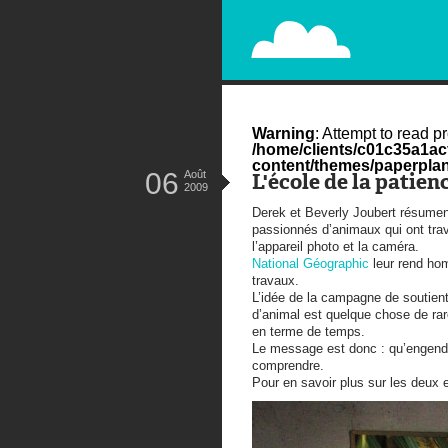
PAPERPLANE
STREET, AMBIENT, GUÉRILLA MA
Warning
: Attempt to read pr
/home/clients/c01c35a1a
content/themes/paperplan
06
Août
L'école de la patien
2009
Derek et Beverly Joubert résument
passionnés d’animaux qui ont trava
l’appareil photo et la caméra.
National Géographic
leur rend ho
travaux.
L’idée de la campagne de soutien
d’animal est quelque chose de ra
en terme de temps.
Le message est donc : qu’engendre 
comprendre.
Pour en savoir plus sur les deux 