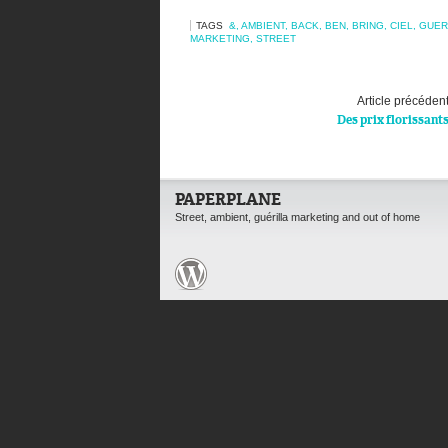
TAGS
&
,
AMBIENT
,
BACK
,
BEN
,
BRING
,
CIEL
,
GUER
MARKETING
,
STREET
Article précéden
Des prix florissant
PAPERPLANE
Street, ambient, guérilla marketing and out of home