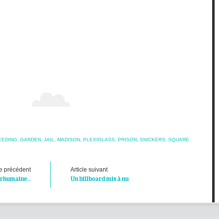
EEDING
,
GARDEN
,
JAIL
,
MADISON
,
PLEXIGLASS
,
PRISON
,
SNICKERS
,
SQUARE
le précédent
Article suivant
surhumaine…
Un billboard mis à nu