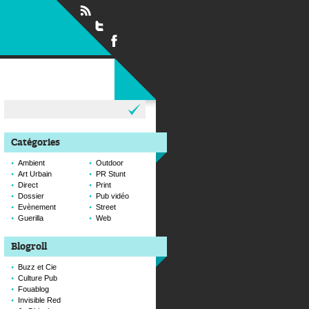
Rechercher :
Catégories
Ambient
Outdoor
Art Urbain
PR Stunt
Direct
Print
Dossier
Pub vidéo
Evènement
Street
Guerilla
Web
Blogroll
Buzz et Cie
Culture Pub
Fouablog
Invisible Red