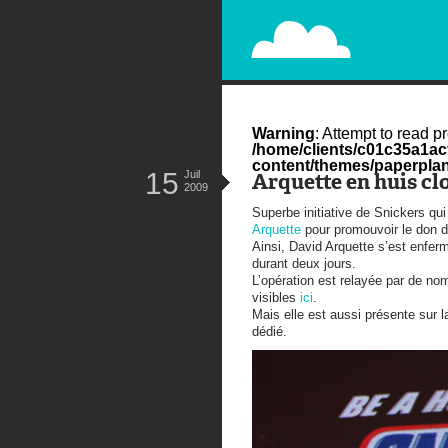
PAPERPLANE
STREET, AMBIENT, GUÉRILLA MA
Warning
: Attempt to read pr
/home/clients/c01c35a1a
content/themes/paperplan
15
Juil
Arquette en huis cl
2009
Superbe initiative de Snickers qui
Arquette
pour promouvoir le don de
Ainsi, David Arquette s’est enf
durant deux jours.
L’opération est relayée par de no
visibles
ici
.
Mais elle est aussi présente sur l
dédié.