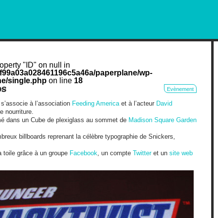
RKETING AND OUT OF HOME
operty "ID" on null in
cf99a03a028461196c5a46a/paperplane/wp-
e/single.php
on line
18
os
Evènement
 s’associe à l’association
Feeding America
et à l’acteur
David
 nourriture.
ermé dans un Cube de plexiglass au sommet de
Madison Square Garden
mbreux billboards reprenant la célèbre typographie de Snickers,
a toile grâce à un groupe
Facebook
, un compte
Twitter
et un
site web