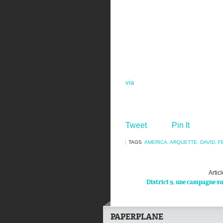
via
Tweet
Pin It
TAGS
AMERICA
,
ARQUETTE
,
DAVID
,
F
Artic
District 9, une campagne 
PAPERPLANE