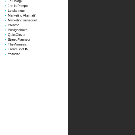
Je Dblogk
Joe la Pompe
Le planneur
Marketing Alternatif
Marketing sensoriel
Pixiome
Publigeekaire
QuietGlover
Street Planneur
The Amnesic
Trend Spot IN
Ypsilon2