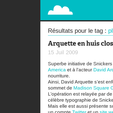
PAPERPLANE
STREET, AMBIENT, GUÉRILLA MARKETING A
Résultats pour le tag :
p
Arquette en huis clo
15
Juil
2009
Superbe initiative de Snickers 
America
et à l’acteur
David Ar
nourriture.
Ainsi, David Arquette s’est e
sommet de
Madison Square 
L’opération est relayée par d
célèbre typographie de Snicke
Mais elle est aussi présente s
un compte
Twitter
et un
site 