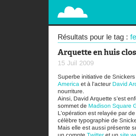
PAPERPLANE
STREET, AMBIENT, GUÉRILLA MARKETING A
Résultats pour le tag :
f
Arquette en huis clo
15
Juil
2009
Superbe initiative de Snickers 
America
et à l’acteur
David Ar
nourriture.
Ainsi, David Arquette s’est e
sommet de
Madison Square 
L’opération est relayée par d
célèbre typographie de Snicke
Mais elle est aussi présente s
un compte
Twitter
et un
site 