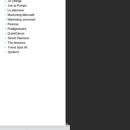
Je Dblogk
Joe la Pompe
Le planneur
Marketing Alternatif
Marketing sensoriel
Pixiome
Publigeekaire
QuietGlover
Street Planneur
The Amnesic
Trend Spot IN
Ypsilon2