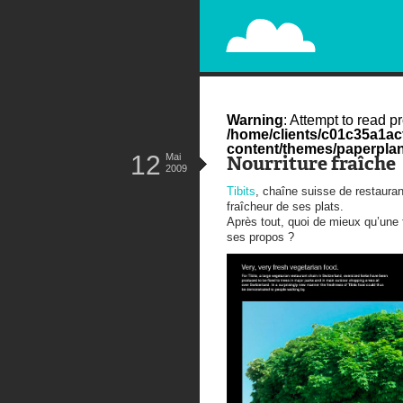
PAPERPLANE
STREET, AMBIENT, GUÉRILLA MA
Warning
: Attempt to read pr
/home/clients/c01c35a1a
content/themes/paperplan
12
Mai
Nourriture fraîche
2009
Tibits
, chaîne suisse de restaura
fraîcheur de ses plats.
Après tout, quoi de mieux qu’une 
ses propos ?