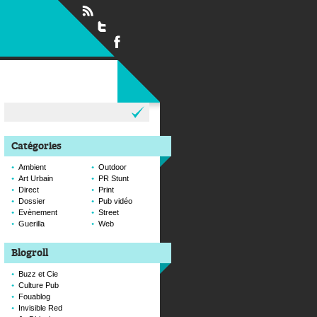
Rechercher :
Catégories
Ambient
Outdoor
Art Urbain
PR Stunt
Direct
Print
Dossier
Pub vidéo
Evènement
Street
Guerilla
Web
Blogroll
Buzz et Cie
Culture Pub
Fouablog
Invisible Red