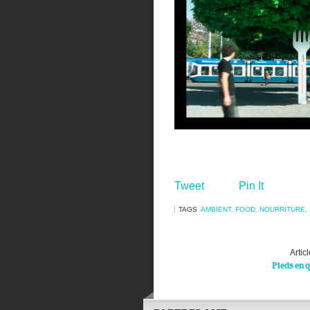
Tweet
Pin It
TAGS
AMBIENT
,
FOOD
,
NOURRITURE
,
Artic
Pieds en 