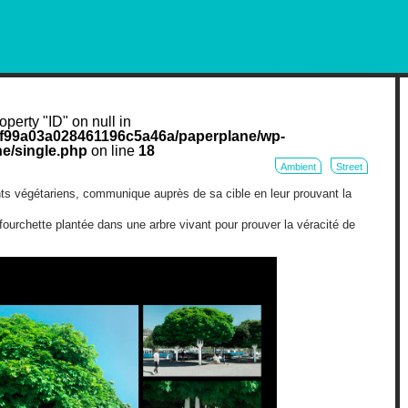
RKETING AND OUT OF HOME
operty "ID" on null in
cf99a03a028461196c5a46a/paperplane/wp-
e/single.php
on line
18
Ambient
Street
nts végétariens, communique auprès de sa cible en leur prouvant la
fourchette plantée dans une arbre vivant pour prouver la véracité de