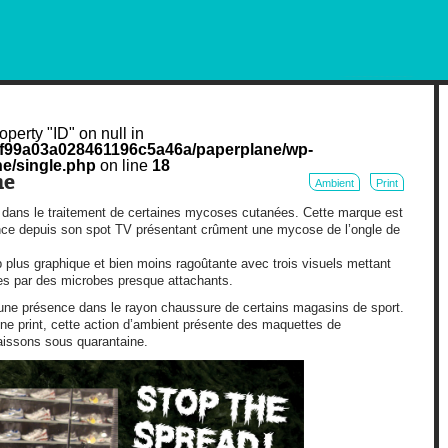
RKETING AND OUT OF HOME
operty "ID" on null in
cf99a03a028461196c5a46a/paperplane/wp-
e/single.php
on line
18
ne
Ambient
Print
é dans le traitement de certaines mycoses cutanées. Cette marque est
ce depuis son spot TV présentant crûment une mycose de l’ongle de
 plus graphique et bien moins ragoûtante avec trois visuels mettant
es par des microbes presque attachants.
ne présence dans le rayon chaussure de certains magasins de sport.
ne print, cette action d’ambient présente des maquettes de
aissons sous quarantaine.