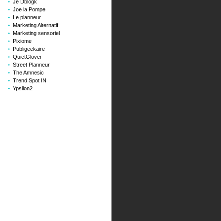
Je Dblogk
Joe la Pompe
Le planneur
Marketing Alternatif
Marketing sensoriel
Pixiome
Publigeekaire
QuietGlover
Street Planneur
The Amnesic
Trend Spot IN
Ypsilon2