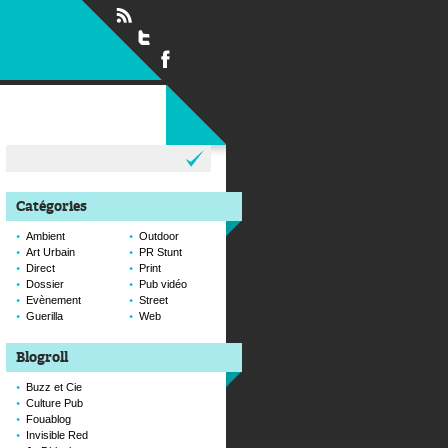
Rechercher :
Catégories
Ambient
Outdoor
Art Urbain
PR Stunt
Direct
Print
Dossier
Pub vidéo
Evènement
Street
Guerilla
Web
Blogroll
Buzz et Cie
Culture Pub
Fouablog
Invisible Red