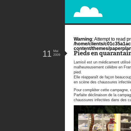
PAPERPLANE
STREET, AMBIENT, GUÉRILLA MA
Warning
: Attempt to read pr
/home/clients/c01c35a1a
content/themes/paperplan
11
Mai
Pieds en quarantai
2009
Lamisil est un médicament utilis
malheureusement célèbre en Fran
pied.
Elle réapparaît de façon beaucoup
en scène des chaussures infecté
Pour compléter cette campagne, u
Parfaite déclinaison de la campag
chaussures infectées dans des c