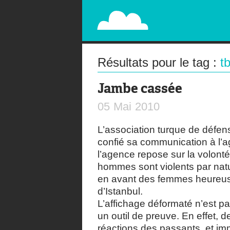
PAPERPLANE
STREET, AMBIENT, GUÉRILLA MARKETING A
Résultats pour le tag :
t
Jambe cassée
05
Mai
2010
L’association turque de défe
confié sa communication à l’
l’agence repose sur la volonté 
hommes sont violents par nat
en avant des femmes heureuse
d’Istanbul.
L’affichage déformaté n’est p
un outil de preuve. En effet, 
réactions des passants, et imm