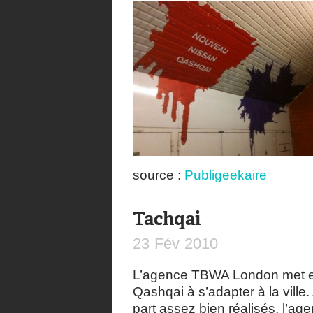
source :
Publigeekaire
Tachqai
23
Fév
2010
L’agence TBWA London met en
Qashqai à s’adapter à la ville
part assez bien réalisés, l’ag