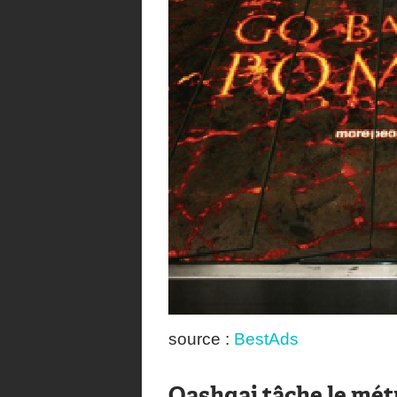
source :
BestAds
Qashqai tâche le mét