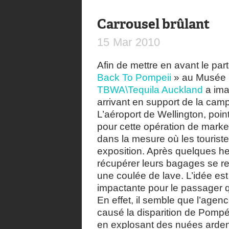
Carrousel brûlant
15
Mar
2010
Afin de mettre en avant le par
Back To Pompeii
» au Musée N
TBWA\Tequila Auckland
a ima
arrivant en support de la cam
L’aéroport de Wellington, poin
pour cette opération de market
dans la mesure où les touriste
exposition. Après quelques he
récupérer leurs bagages se re
une coulée de lave. L’idée est
impactante pour le passager q
En effet, il semble que l’agen
causé la disparition de Pompé
en explosant des nuées arden