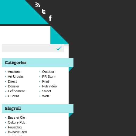
Rechercher :
Catégories
Ambient
Outdoor
Art Urbain
PR Stunt
Direct
Print
Dossier
Pub vidéo
Evènement
Street
Guerilla
Web
Blogroll
Buzz et Cie
Culture Pub
Fouablog
Invisible Red