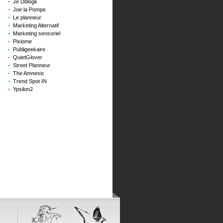
Je Dblogk
Joe la Pompe
Le planneur
Marketing Alternatif
Marketing sensoriel
Pixiome
Publigeekaire
QuietGlover
Street Planneur
The Amnesic
Trend Spot IN
Ypsilon2