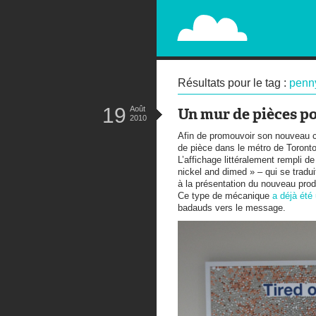
PAPERPLANE
STREET, AMBIENT, GUÉRILLA MA
Résultats pour le tag :
penn
19
Août
Un mur de pièces p
2010
Afin de promouvoir son nouveau
de pièce dans le métro de Toronto
L’affichage littéralement rempli d
nickel and dimed » – qui se traduit
à la présentation du nouveau produ
Ce type de mécanique
a déjà été 
badauds vers le message.