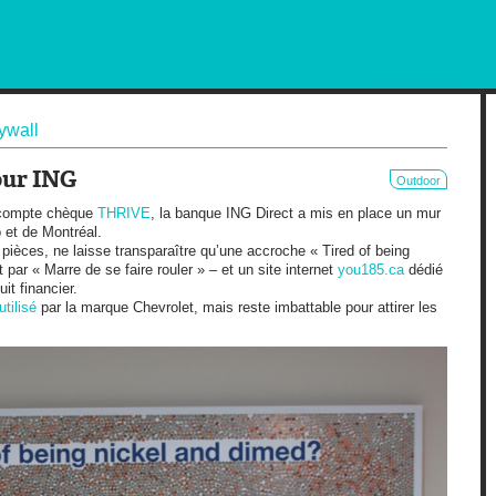
RKETING AND OUT OF HOME
ywall
our ING
Outdoor
 compte chèque
THRIVE
, la banque ING Direct a mis en place un mur
 et de Montréal.
e pièces, ne laisse transparaître qu’une accroche « Tired of being
 par « Marre de se faire rouler » – et un site internet
you185.ca
dédié
it financier.
utilisé
par la marque Chevrolet, mais reste imbattable pour attirer les