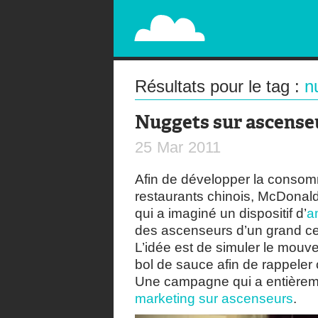
PAPERPLANE
STREET, AMBIENT, GUÉRILLA MARKETING A
Résultats pour le tag :
n
Nuggets sur ascense
25
Mar
2011
Afin de développer la conso
restaurants chinois, McDonald
qui a imaginé un dispositif d’
a
des ascenseurs d’un grand ce
L’idée est de simuler le mou
bol de sauce afin de rappeler
Une campagne qui a entièreme
marketing sur ascenseurs
.