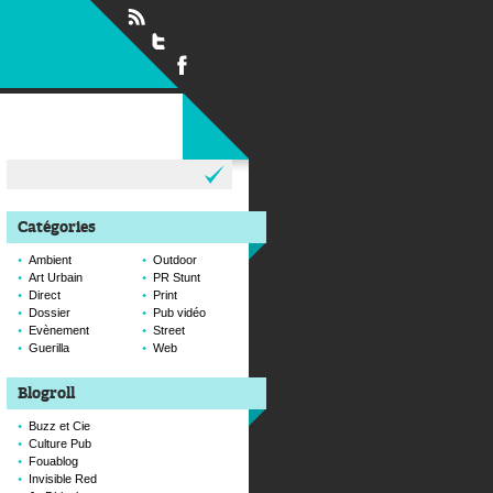
Rechercher :
Catégories
Ambient
Outdoor
Art Urbain
PR Stunt
Direct
Print
Dossier
Pub vidéo
Evènement
Street
Guerilla
Web
Blogroll
Buzz et Cie
Culture Pub
Fouablog
Invisible Red