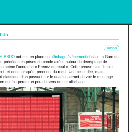
RKETING AND OUT OF HOME
bbdo
Outdoor
M BBDO
ont mis en place un
affichage événementiel
dans la Gare du
ses précédentes prises de parole axées autour du décryptage de
 en scène l’accroche « Prenez du recul ». Cette phrase n’est lisible
nt, et donc lorsqu’ils prennent du recul. Une belle idée, mais
classique d’un passant sur le quai lui permet de voir le message
 ce qui fait perdre un peu du sens de cet affichage.