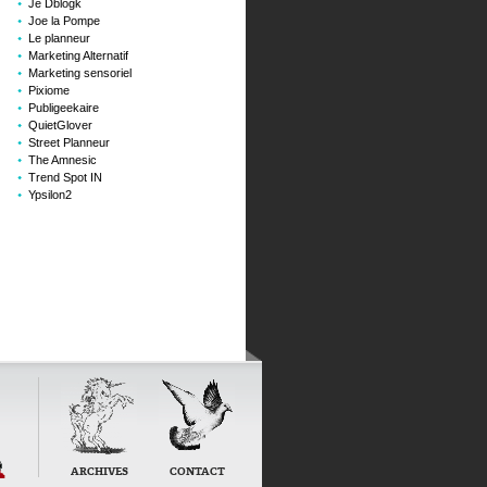
Je Dblogk
Joe la Pompe
Le planneur
Marketing Alternatif
Marketing sensoriel
Pixiome
Publigeekaire
QuietGlover
Street Planneur
The Amnesic
Trend Spot IN
Ypsilon2
ARCHIVES
CONTACT