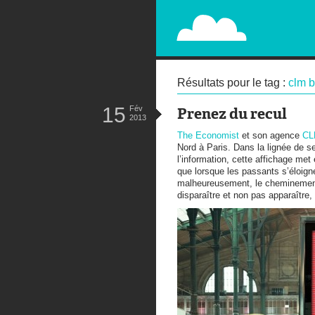
PAPERPLANE
STREET, AMBIENT, GUÉRILLA MA
Résultats pour le tag :
clm 
15
Fév
Prenez du recul
2013
The Economist
et son agence
CL
Nord à Paris. Dans la lignée de 
l’information, cette affichage met
que lorsque les passants s’éloigne
malheureusement, le cheminement 
disparaître et non pas apparaître,