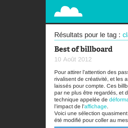
PAPERPLANE
STREET, AMBIENT, GUÉRILLA MARKETING A
Résultats pour le tag :
c
Best of billboard
10
Août
2012
Pour attirer l’attention des p
rivalisent de créativité, et le
laissés pour compte. Ces billb
par ne plus être regardés, et d
technique appelée de
déform
l’impact de l’
affichage
.
Voici une sélection quasiment 
été modifié pour coller au me