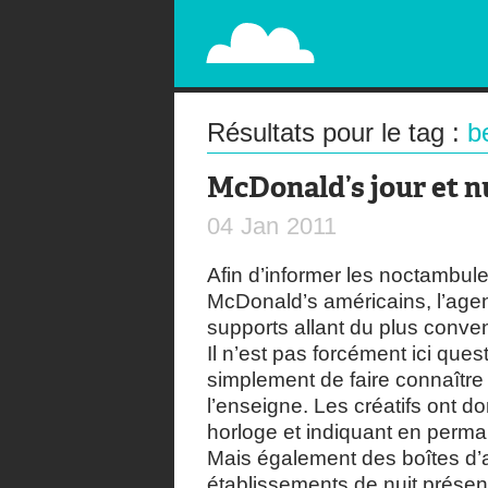
PAPERPLANE
STREET, AMBIENT, GUÉRILLA MARKETING A
Résultats pour le tag :
b
McDonald’s jour et n
04
Jan
2011
Afin d’informer les noctambule
McDonald’s américains, l’ag
supports allant du plus conve
Il n’est pas forcément ici que
simplement de faire connaître
l’enseigne. Les créatifs ont 
horloge et indiquant en perma
Mais également des boîtes d’a
établissements de nuit présen