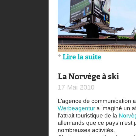
Lire la suite
La Norvège à ski
17
Mai
2010
L’agence de communication 
Werbeagentur
a imaginé un af
l’attrait touristique de la
Norvè
allemands que ce pays n’est p
nombreuses activités.