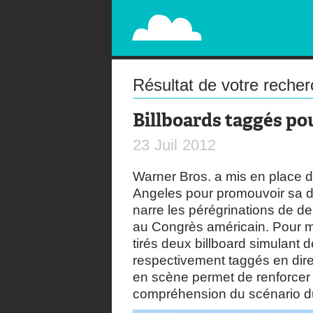
PAPERPLANE
STREET, AMBIENT, GUÉRILLA MARKETING A
Résultat de votre reche
Billboards taggés p
23
Juil
2012
Warner Bros. a mis en place
Angeles pour promouvoir sa d
narre les pérégrinations de 
au Congrès américain. Pour me
tirés deux billboard simulant
respectivement taggés en dire
en scène permet de renforcer l’
compréhension du scénario du