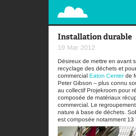
PAPERPLANE
STREET, AMBIENT, GUÉRILLA MARKETING A
Installation durable
19
Mar
2012
Désireux de mettre en avant 
recyclage des déchets et pour
commercial
Eaton Center
de M
Peter Gibson – plus connu 
au collectif Projekroom pour ré
composée de matériaux récup
commercial. Le regroupement a
nature à base de déchets. 
est composée notamment 13 75