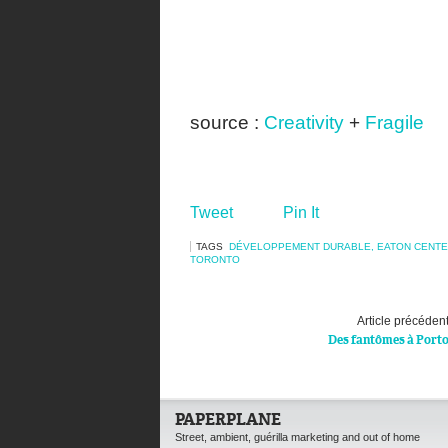
source :
Creativity
+
Fragile
Tweet
Pin It
TAGS
DÉVELOPPEMENT DURABLE
,
EATON CENT
TORONTO
Article précéden
Des fantômes à Port
PAPERPLANE
Street, ambient, guérilla marketing and out of home