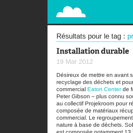
PAPERPLANE
STREET, AMBIENT, GUÉRILLA MARKETING A
Résultats pour le tag :
p
Installation durable
19
Mar
2012
Désireux de mettre en avant 
recyclage des déchets et pour
commercial
Eaton Center
de M
Peter Gibson – plus connu 
au collectif Projekroom pour ré
composée de matériaux récup
commercial. Le regroupement a
nature à base de déchets. 
est composée notamment 13 75