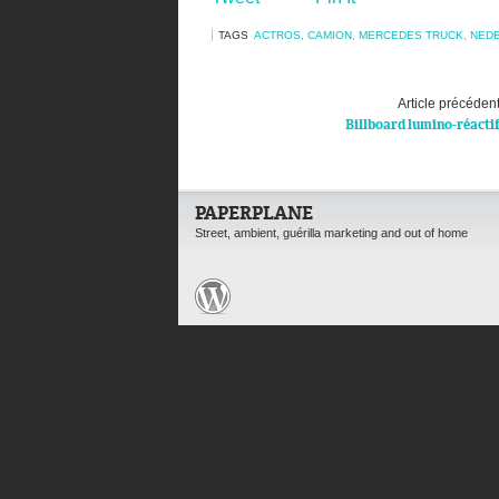
TAGS
ACTROS
,
CAMION
,
MERCEDES TRUCK
,
NED
Article précéden
Billboard lumino-réacti
PAPERPLANE
Street, ambient, guérilla marketing and out of home