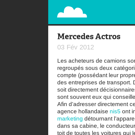
PAPERPLANE
STREET, AMBIENT, GUÉRILLA MARKETING A
Mercedes Actros
03
Fév
2012
Les acheteurs de camions son
regroupés sous deux catégories
compte (possédant leur propre
des entreprises de transport.
soit directement décisionnaires
sont souvent eux qui conseille
Afin d’adresser directement ce
agence hollandaise
nis5
ont i
marketing
détournant l’apparen
dans sa cabine, le conducteu
toit de toutes les voitures qui