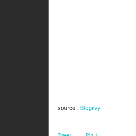
source :
Blogilvy
Tweet
Pin It