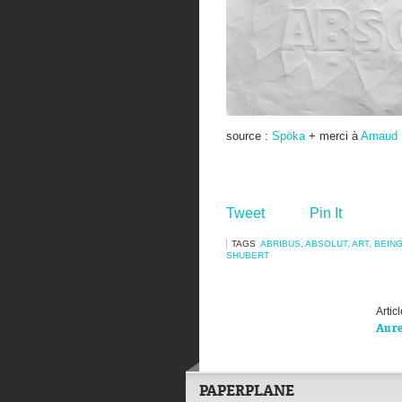
source :
Spöka
+ merci à
Arnaud
Tweet
Pin It
TAGS
ABRIBUS
,
ABSOLUT
,
ART
,
BEIN
SHUBERT
Artic
Au re
PAPERPLANE