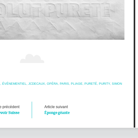
G
,
ÉVÉNEMENTIEL
,
JCDECAUX
,
OPÉRA
,
PARIS
,
PLIAGE
,
PURETÉ
,
PURITY
,
SIMON
le précédent
Article suivant
voir Suisse
Éponge géante