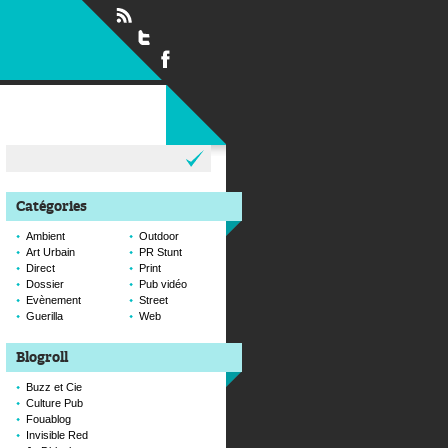
Rechercher :
Catégories
Ambient
Outdoor
Art Urbain
PR Stunt
Direct
Print
Dossier
Pub vidéo
Evènement
Street
Guerilla
Web
Blogroll
Buzz et Cie
Culture Pub
Fouablog
Invisible Red