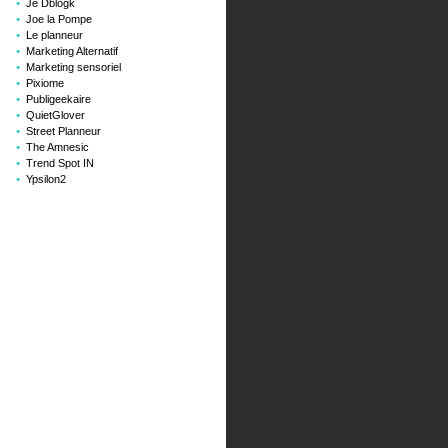
Je Dblogk
Joe la Pompe
Le planneur
Marketing Alternatif
Marketing sensoriel
Pixiome
Publigeekaire
QuietGlover
Street Planneur
The Amnesic
Trend Spot IN
Ypsilon2