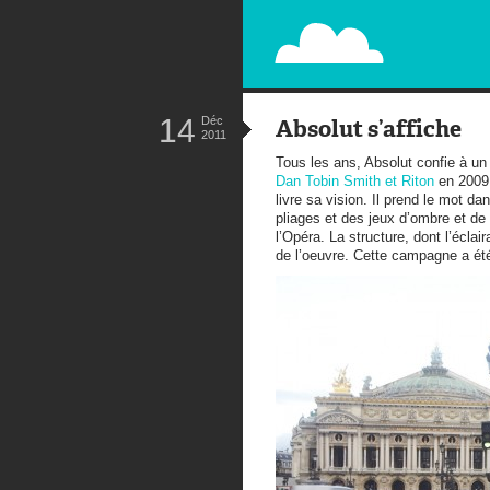
PAPERPLANE
STREET, AMBIENT, GUÉRILLA MA
14
Déc
Absolut s’affiche
2011
Tous les ans, Absolut confie à un 
Dan Tobin Smith et Riton
en 2009
livre sa vision. Il prend le mot 
pliages et des jeux d’ombre et de
l’Opéra. La structure, dont l’écla
de l’oeuvre. Cette campagne a été