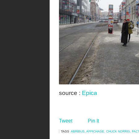
source :
Epica
Tweet
Pin It
TAGS
ABRIBUS
,
AFFICHAGE
,
CHUCK NORRIS
,
FAC