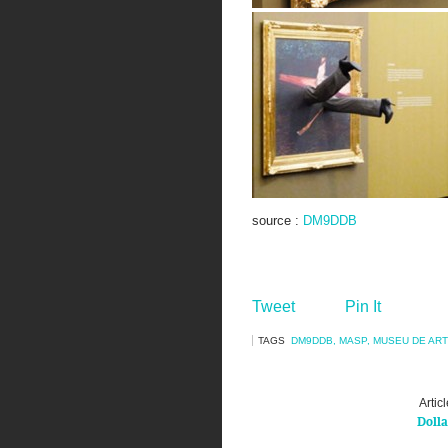
source :
DM9DDB
Tweet
Pin It
TAGS
DM9DDB
,
MASP
,
MUSEU DE ART
Artic
Dolla