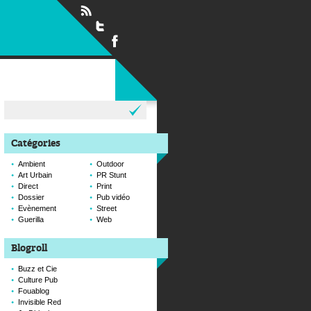
Rechercher :
Catégories
Ambient
Outdoor
Art Urbain
PR Stunt
Direct
Print
Dossier
Pub vidéo
Evènement
Street
Guerilla
Web
Blogroll
Buzz et Cie
Culture Pub
Fouablog
Invisible Red