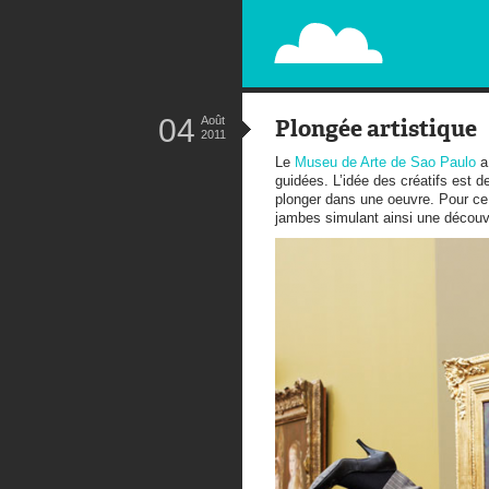
PAPERPLANE
STREET, AMBIENT, GUÉRILLA MA
04
Août
Plongée artistique
2011
Le
Museu de Arte de Sao Paulo
a 
guidées. L’idée des créatifs est d
plonger dans une oeuvre. Pour ce 
jambes simulant ainsi une découver