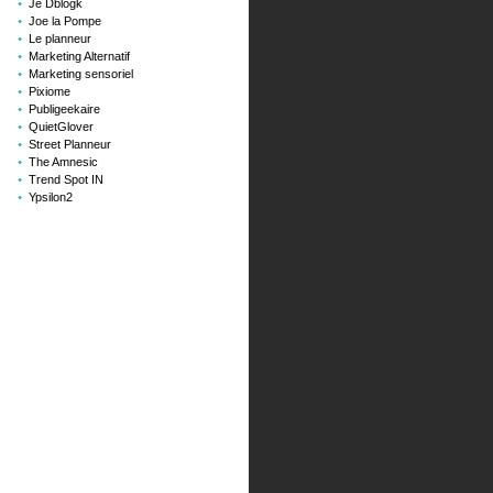
Je Dblogk
Joe la Pompe
Le planneur
Marketing Alternatif
Marketing sensoriel
Pixiome
Publigeekaire
QuietGlover
Street Planneur
The Amnesic
Trend Spot IN
Ypsilon2