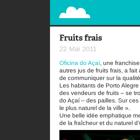
PAPERPLANE
STREET, AMBIENT, GUÉRILLA MARKETING A
Fruits frais
22
Mai
2011
Oficina do Açaí
, une franchis
autres jus de fruits frais, a fa
de communiquer sur la qualité
Les habitants de Porto Alegre 
des vendeurs de fruits – se tr
do Açaí – des pailles. Sur ce
le plus naturel de la ville ».
Une belle idée emphatique met
de la fraîcheur et du naturel d’u