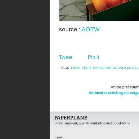
source :
AOTW
Tweet
Pin It
TAGS
FRAIS
,
FRUIT
,
MARKETING
,
MI CASA SU CA
Article précéden
Ambient marketing sur neig
PAPERPLANE
Street, ambient, guérilla marketing and out of home