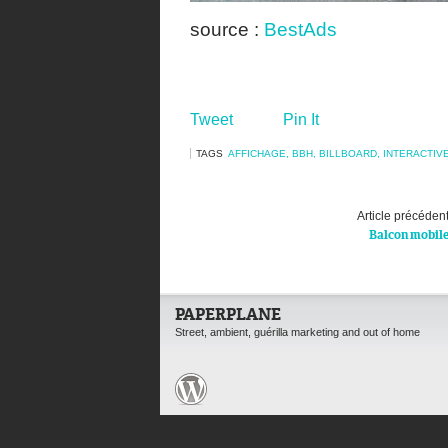
source :
BestAds
Tweet
Pin It
TAGS
AFFICHAGE
,
BBH
,
BILLBOARD
,
INTERACTIV
Article précéden
Balcon mobil
PAPERPLANE
Street, ambient, guérilla marketing and out of home