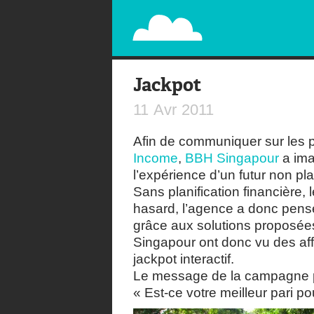
PAPERPLANE
STREET, AMBIENT, GUÉRILLA MARKETING A
Jackpot
11
Avr
2011
Afin de communiquer sur les pr
Income
,
BBH Singapour
a ima
l’expérience d’un futur non plan
Sans planification financière, 
hasard, l’agence a donc pens
grâce aux solutions proposée
Singapour ont donc vu des af
jackpot interactif.
Le message de la campagne pe
« Est-ce votre meilleur pari pou