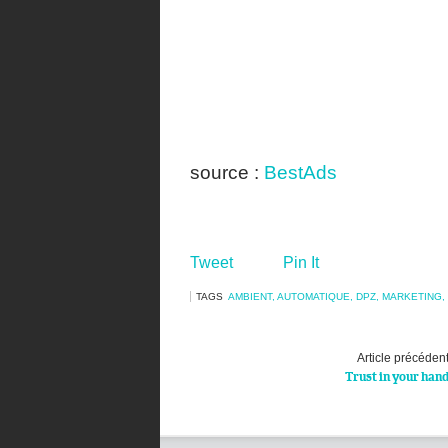
source :
BestAds
Tweet
Pin It
TAGS
AMBIENT
,
AUTOMATIQUE
,
DPZ
,
MARKETING
,
Article précéden
Trust in your han