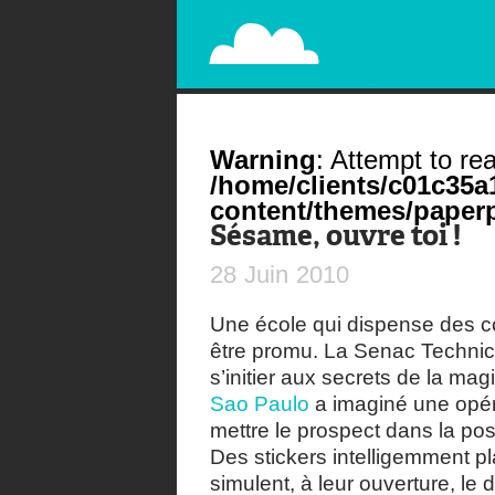
PAPERPLANE
STREET, AMBIENT, GUÉRILLA MARKETING A
Warning
: Attempt to rea
/home/clients/c01c35
content/themes/paperp
Sésame, ouvre toi !
28
Juin
2010
Une école qui dispense des co
être promu. La Senac Technic
s’initier aux secrets de la magi
Sao Paulo
a imaginé une opér
mettre le prospect dans la po
Des stickers intelligemment p
simulent, à leur ouverture, l