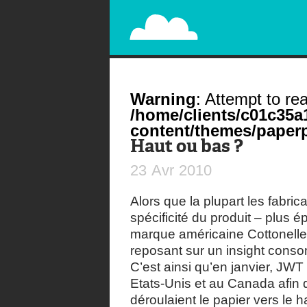
PAPERPLANE
STREET, AMBIENT, GUÉRILLA MARKETING A
Warning
: Attempt to rea
/home/clients/c01c35
content/themes/paperp
Haut ou bas ?
23
Avr
2010
Alors que la plupart les fabric
spécificité du produit – plus é
marque américaine Cottonell
reposant sur un insight cons
C’est ainsi qu’en janvier, J
Etats-Unis et au Canada afin 
déroulaient le papier vers le 