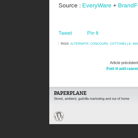
Source :
EveryWare
+
BrandF
Tweet
Pin It
TAGS
ALTERNATIF
,
CONCOURS
,
COTTONELLE
,
MA
Article précéden
Post-it anti cance
PAPERPLANE
Street, ambient, guérilla marketing and out of home