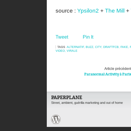
source :
Ypsilon2
+
The Mill
+
Tweet
Pin It
TAGS
ALTERNATIF
,
BUZZ
,
CITY
,
DRAFTFCB
,
FAKE
,
VIDEO
,
VIRALE
Article précéden
Paranormal Activity à Pari
PAPERPLANE
Street, ambient, guérilla marketing and out of home