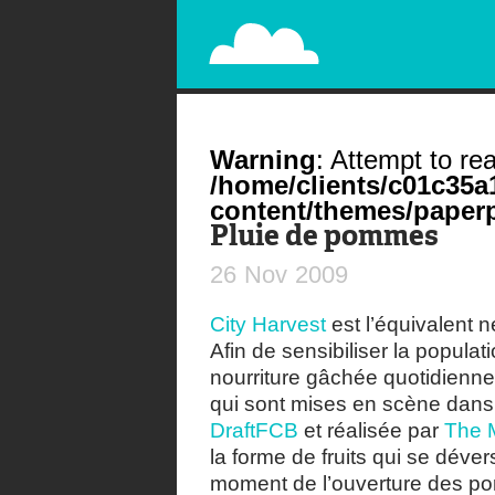
PAPERPLANE
STREET, AMBIENT, GUÉRILLA MARKETING A
Warning
: Attempt to rea
/home/clients/c01c35
content/themes/paperp
Pluie de pommes
26
Nov
2009
City Harvest
est l’équivalent 
Afin de sensibiliser la popula
nourriture gâchée quotidien
qui sont mises en scène dans 
DraftFCB
et réalisée par
The M
la forme de fruits qui se déve
moment de l’ouverture des por