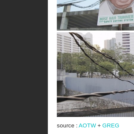
source :
AOTW
+
GREG