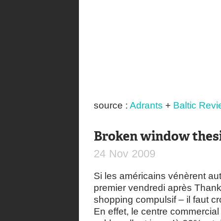
source :
Adrants
+
Baltic Rev
Broken window thes
24
Nov
2009
Si les américains vénèrent aut
premier vendredi après Thanks
shopping compulsif – il faut cr
En effet, le centre commercia