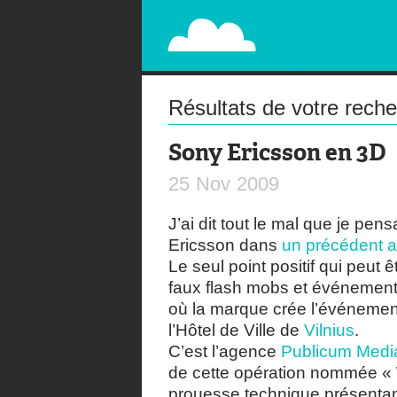
PAPERPLANE
STREET, AMBIENT, GUÉRILLA MARKETING A
Résultats de votre rech
Sony Ericsson en 3D
25
Nov
2009
J’ai dit tout le mal que je p
Ericsson dans
un précédent ar
Le seul point positif qui peut
faux flash mobs et événement
où la marque crée l’événement
l’Hôtel de Ville de
Vilnius
.
C’est l’agence
Publicum Medi
de cette opération nommée « 
prouesse technique présentant