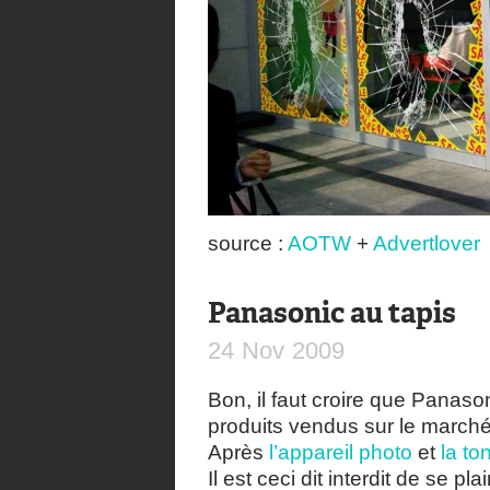
source :
AOTW
+
Advertlover
Panasonic au tapis
24
Nov
2009
Bon, il faut croire que Panaso
produits vendus sur le march
Après
l’appareil photo
et
la to
Il est ceci dit interdit de se pl