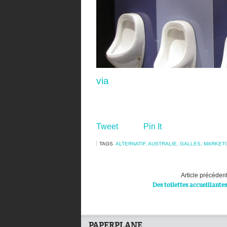
via
Tweet
Pin It
TAGS
ALTERNATIF
,
AUSTRALIE
,
GALLES
,
MARKET
Article précéden
Des toilettes accueillante
PAPERPLANE