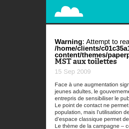
PAPERPLANE
STREET, AMBIENT, GUÉRILLA MARKETING A
Warning
: Attempt to rea
/home/clients/c01c35
content/themes/paperp
MST aux toilettes
15
Sep
2009
Face à une augmentation sign
jeunes adultes, le gouvernem
entrepris de sensibiliser le pu
Le point de contact ne permet 
population, mais l’utilisation 
d’espace classique permet de 
Le thème de la campagne – co