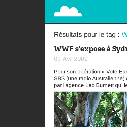
PAPERPLANE
STREET, AMBIENT, GUÉRILLA MARKETING A
Résultats pour le tag :
WWF s'expose à Syd
01
Avr
2009
Pour son opération « Vote Ear
SBS (une radio Australienne) q
par l’agence Leo Burnett qui