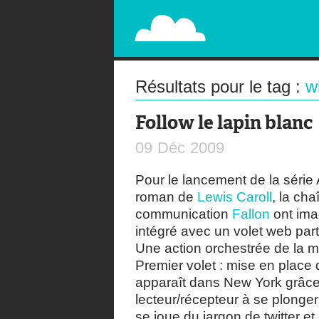
PAPERPLANE
STREET, AMBIENT, GUÉRILLA MARKETING A
Résultats pour le tag :
w
Follow le lapin blanc
09
Déc
2009
Pour le lancement de la série
roman de
Lewis Caroll
, la ch
communication
Fallon
ont ima
intégré avec un volet web parti
Une action orchestrée de la m
Premier volet : mise en place 
apparaît dans New York grâce à
lecteur/récepteur à se plonger 
se joue du jargon de twitter e