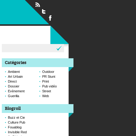
Rechercher :
Catégories
Ambient
Outdoor
Art Urbain
PR Stunt
Direct
Print
Dossier
Pub vidéo
Evènement
Street
Guerilla
Web
Blogroll
Buzz et Cie
Culture Pub
Fouablog
Invisible Red