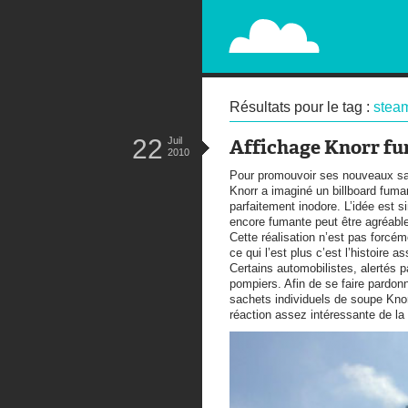
PAPERPLANE
STREET, AMBIENT, GUÉRILLA MA
Résultats pour le tag :
stea
22
Juil
Affichage Knorr f
2010
Pour promouvoir ses nouveaux sac
Knorr a imaginé un billboard fuman
parfaitement inodore. L’idée est 
encore fumante peut être agréabl
Cette réalisation n’est pas forcé
ce qui l’est plus c’est l’histoire 
Certains automobilistes, alertés 
pompiers. Afin de se faire pardon
sachets individuels de soupe Knor
réaction assez intéressante de la