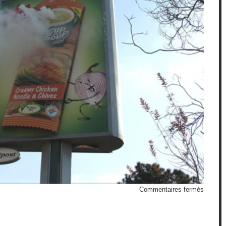
sur
Commentaires fermés
Afficha
Knorr
fumant