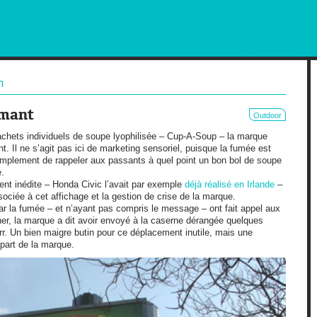
RKETING AND OUT OF HOME
m
umant
Outdoor
hets individuels de soupe lyophilisée – Cup-A-Soup – la marque
t. Il ne s’agit pas ici de marketing sensoriel, puisque la fumée est
simplement de rappeler aux passants à quel point un bon bol de soupe
e.
ment inédite – Honda Civic l’avait par exemple
déjà réalisé en Irlande
–
associée à cet affichage et la gestion de crise de la marque.
par la fumée – et n’ayant pas compris le message – ont fait appel aux
ner, la marque a dit avoir envoyé à la caserne dérangée quelques
r. Un bien maigre butin pour ce déplacement inutile, mais une
 part de la marque.