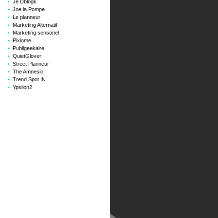
Je Dblogk
Joe la Pompe
Le planneur
Marketing Alternatif
Marketing sensoriel
Pixiome
Publigeekaire
QuietGlover
Street Planneur
The Amnesic
Trend Spot IN
Ypsilon2
ge