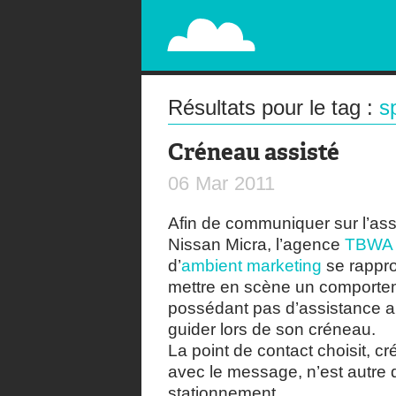
PAPERPLANE
STREET, AMBIENT, GUÉRILLA MARKETING A
Résultats pour le tag :
s
Créneau assisté
06
Mar
2011
Afin de communiquer sur l’ass
Nissan Micra, l’agence
TBWA 
d’
ambient marketing
se rappro
mettre en scène un comporte
possédant pas d’assistance a
guider lors de son créneau.
La point de contact choisit, c
avec le message, n’est autre 
stationnement.