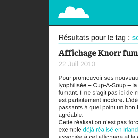
PAPERPLANE
STREET, AMBIENT, GUÉRILLA MARKETING A
Résultats pour le tag :
s
Affichage Knorr fu
22
Juil
2010
Pour promouvoir ses nouveaux
lyophilisée – Cup-A-Soup – la
fumant. Il ne s’agit pas ici de
est parfaitement inodore. L’i
passants à quel point un bon 
agréable.
Cette réalisation n’est pas for
exemple
déjà réalisé en Irlan
associée à cet affichage et la