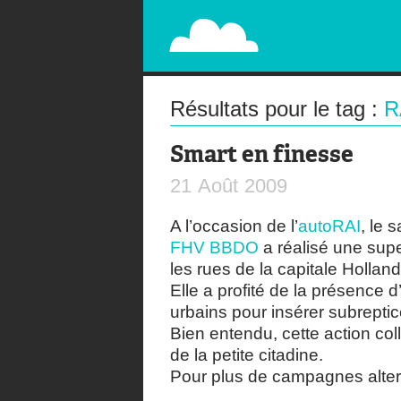
PAPERPLANE
STREET, AMBIENT, GUÉRILLA MARKETING A
Résultats pour le tag :
R
Smart en finesse
21
Août
2009
A l’occasion de l’
autoRAI
, le 
FHV BBDO
a réalisé une supe
les rues de la capitale Holland
Elle a profité de la présence 
urbains pour insérer subrepti
Bien entendu, cette action colle
de la petite citadine.
Pour plus de campagnes alter