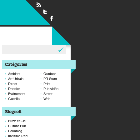
Rechercher :
Catégories
Ambient
Outdoor
Art Urbain
PR Stunt
Direct
Print
Dossier
Pub vidéo
Evènement
Street
Guerilla
Web
Blogroll
Buzz et Cie
Culture Pub
Fouablog
Invisible Red