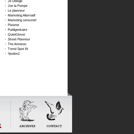
Je Dblogk
Joe la Pompe
Le planneur
Marketing Alternatif
Marketing sensoriel
Pixiome
Publigeekaire
QuietGlover
Street Planneur
The Amnesic
Trend Spot IN
Ypsilon2
ur
ARCHIVES
CONTACT