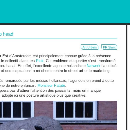
RKETING AND OUT OF HOME
to head
Art Urbain
PR Stunt
er Est d’Amsterdam est principalement connue grâce à la présence
le collectif d’artistes
Pink
. Cet emblème du quartier s’est transformé
eu banal. En effet, l’excellente agence hollandaise
Natwerk
l’a utilisé
 et ses inspirations à mi-chemin entre le street art et le marketing
ès remarquée par les médias hollandais, l’agence s’en prend à cette
ône de notre enfance :
Monsieur Patate
.
quera pas d’attirer l’attention des passants, mais un manque
ui adopte ici une posture artistique plus que créative.