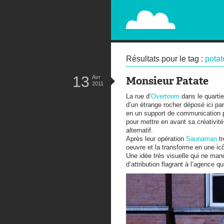
PAPERPLANE
STREET, AMBIENT, GUÉRILLA MA
Résultats pour le tag :
pota
13
Avr
Monsieur Patate
2011
La rue d’
Overtoom
dans le quarti
d’un étrange rocher déposé ici par 
en un support de communication p
pour mettre en avant sa créativité
alternatif.
Après leur opération
Saunaman
tr
oeuvre et la transforme en une ic
Une idée très visuelle qui ne man
d’attribution flagrant à l’agence q