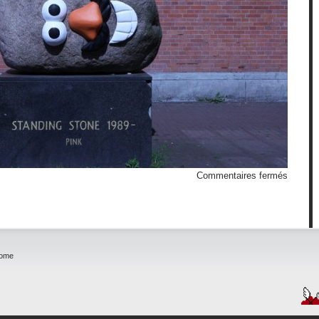
sur
Commentaires fermés
Monsie
Patate
home