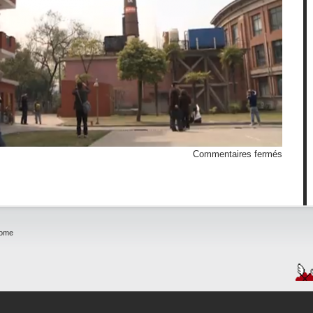
sur
Commentaires fermés
Poêle
géante
home