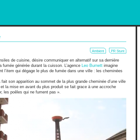
RKETING AND OUT OF HOME
e
Ambient
PR Stunt
ensiles de cuisine, désire communiquer en alternatif sur sa dernière
 la fumée générée durant la cuisson. L’agence
Leo Burnett
imagine
ant l’item qui dégage le plus de fumée dans une ville : les cheminées
 fait son apparition au sommet de la plus grande cheminée d’une ville
e et la mise en avant du plus produit se fait grace à une accroche
r, les poêles qui ne fument pas ».