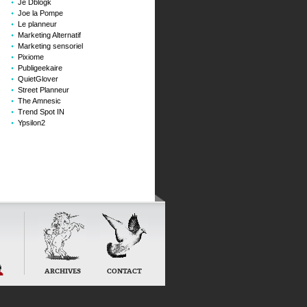
Je Dblogk
Joe la Pompe
Le planneur
Marketing Alternatif
Marketing sensoriel
Pixiome
Publigeekaire
QuietGlover
Street Planneur
The Amnesic
Trend Spot IN
Ypsilon2
ARCHIVES
CONTACT