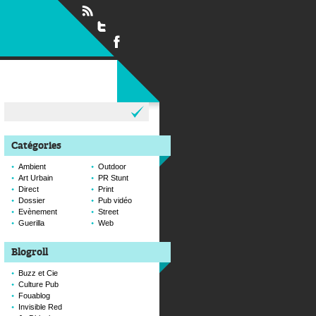
Rechercher :
Catégories
Ambient
Outdoor
Art Urbain
PR Stunt
Direct
Print
Dossier
Pub vidéo
Evènement
Street
Guerilla
Web
Blogroll
Buzz et Cie
Culture Pub
Fouablog
Invisible Red