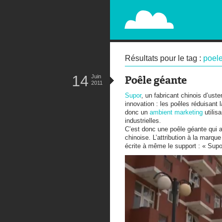
PAPERPLANE
STREET, AMBIENT, GUÉRILLA MA
Résultats pour le tag :
poel
14
Juin
Poêle géante
2011
Supor
, un fabricant chinois d’ust
innovation : les poêles réduisant
donc un
ambient marketing
utilis
industrielles.
C’est donc une poêle géante qui a
chinoise. L’attribution à la marqu
écrite à même le support : « Supo