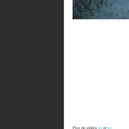
Plus de vidéos
ici
et
ici
.