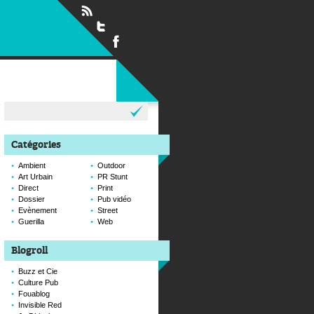
Rechercher :
Catégories
Ambient
Outdoor
Art Urbain
PR Stunt
Direct
Print
Dossier
Pub vidéo
Evènement
Street
Guerilla
Web
Blogroll
Buzz et Cie
Culture Pub
Fouablog
Invisible Red