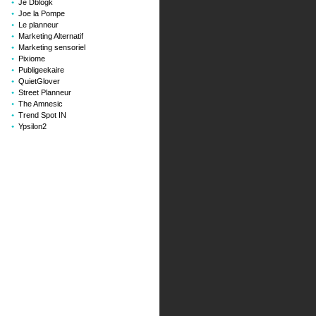
Je Dblogk
Joe la Pompe
Le planneur
Marketing Alternatif
Marketing sensoriel
Pixiome
Publigeekaire
QuietGlover
Street Planneur
The Amnesic
Trend Spot IN
Ypsilon2