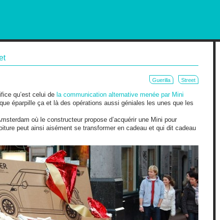
RKETING AND OUT OF HOME
et
Guerilla
Street
ifice qu’est celui de
la communication alternative menée par Mini
arque éparpille ça et là des opérations aussi géniales les unes que les
Amsterdam où le constructeur propose d’acquérir une Mini pour
iture peut ainsi aisément se transformer en cadeau et qui dit cadeau