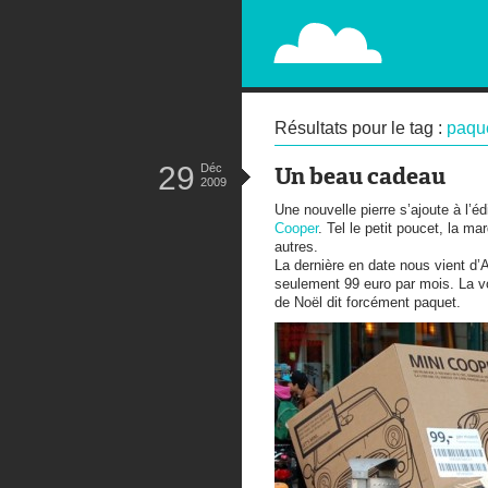
PAPERPLANE
STREET, AMBIENT, GUÉRILLA MA
Résultats pour le tag :
paqu
29
Déc
Un beau cadeau
2009
Une nouvelle pierre s’ajoute à l’éd
Cooper
. Tel le petit poucet, la m
autres.
La dernière en date nous vient d’
seulement 99 euro par mois. La vo
de Noël dit forcément paquet.