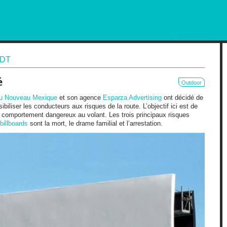
RKETING AND OUT OF HOME
DT
é
Outdoor
du Nouveau Mexique
et son agence
Esparza Advertising
ont décidé de
biliser les conducteurs aux risques de la route. L’objectif ici est de
 comportement dangereux au volant. Les trois principaux risques
billboards
sont la mort, le drame familial et l’arrestation.