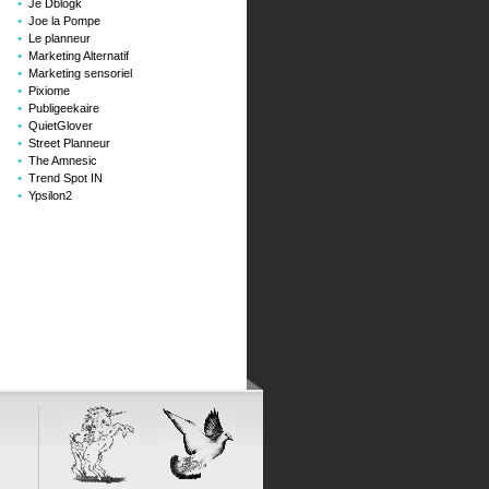
Je Dblogk
Joe la Pompe
Le planneur
Marketing Alternatif
Marketing sensoriel
Pixiome
Publigeekaire
QuietGlover
Street Planneur
The Amnesic
Trend Spot IN
Ypsilon2
ge
té