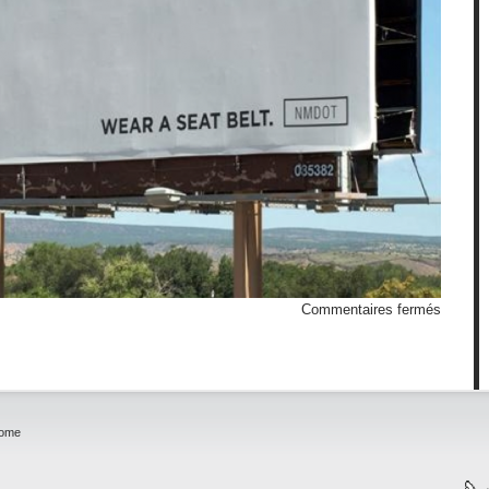
sur
Commentaires fermés
Afficha
acciden
home