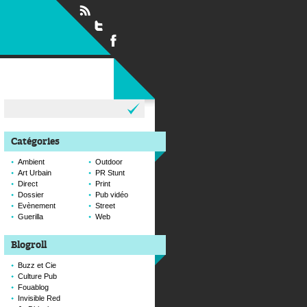
Rechercher :
Catégories
Ambient
Outdoor
Art Urbain
PR Stunt
Direct
Print
Dossier
Pub vidéo
Evènement
Street
Guerilla
Web
Blogroll
Buzz et Cie
Culture Pub
Fouablog
Invisible Red