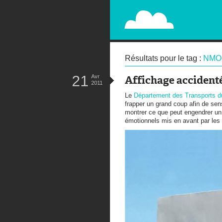
PAPERPLANE
STREET, AMBIENT, GUÉRILLA MA
Résultats pour le tag :
NMO
21
Avr
Affichage accident
2011
Le
Département des Transports 
frapper un grand coup afin de sensi
montrer ce que peut engendrer un
émotionnels mis en avant par les