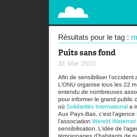
PAPERPLANE
STREET, AMBIENT, GUÉRILLA MARKETING A
Résultats pour le tag :
m
Puits sans fond
31
Mar
2010
Afin de sensibiliser l’occident
L’ONU organise tous les 22 m
entendu de nombreuses associ
pour informer le grand public 
où
Solidarités International
a i
Aux Pays-Bas, c’est l’agence
l’association
Wereld Waternet
sensibilisation. L’idée de l’a
témoignages d’habitants de p