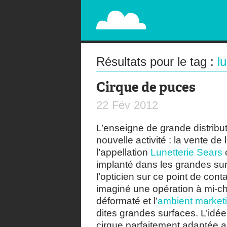
PAPERPLANE
STREET, AMBIENT, GUÉRILLA MARKETING A
Résultats pour le tag :
l
Cirque de puces
22
Fév
2012
L’enseigne de grande distrib
nouvelle activité : la vente d
l’appellation
Lunetterie Sears
implanté dans les grandes surf
l’opticien sur ce point de con
imaginé une opération à mi-che
déformaté et l’
ambient market
dites grandes surfaces. L’idé
cirque parfaitement adaptée 