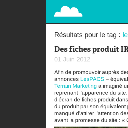
PAPERPLANE
STREET, AMBIENT, GUÉRILLA MARKETING A
Résultats pour le tag :
l
Des fiches produit I
01
Juin
2012
Afin de promouvoir auprès des 
annonces
LesPACS
– équival
Terrain Marketing
a imaginé un
reprenant l’apparence du site.
d’écran de fiches produit dans
du produit par son équivalent 
manqué d’attirer l’attention d
avant la promesse du site : «