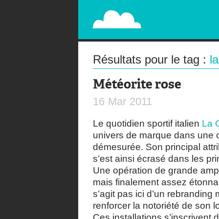
PAPERPLANE
STREET, AMBIENT, GUÉRILLA MARKETING A
Résultats pour le tag :
l
Météorite rose
16
Mar
2011
Le quotidien sportif italien
La 
univers de marque dans une o
démesurée. Son principal attr
s’est ainsi écrasé dans les prin
Une opération de grande ampl
mais finalement assez étonnante
s’agit pas ici d’un rebranding
renforcer la notoriété de son l
Ces installations s’inscriven