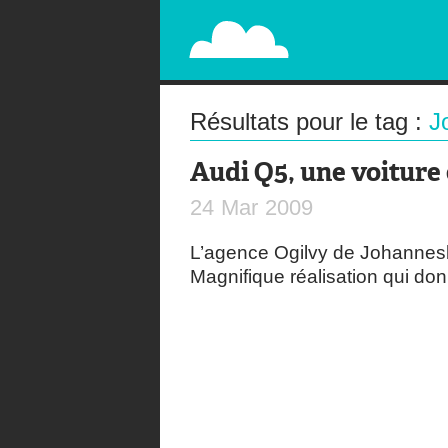
PAPERPLANE
STREET, AMBIENT, GUÉRILLA MARKETING A
Résultats pour le tag :
J
Audi Q5, une voiture
24
Mar
2009
L’agence Ogilvy de Johannesb
Magnifique réalisation qui do