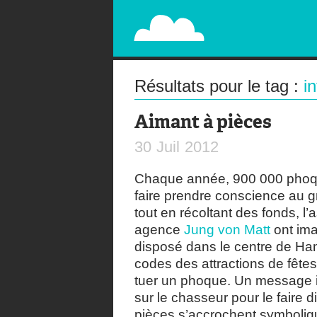
PAPERPLANE
STREET, AMBIENT, GUÉRILLA MARKETING A
Résultats pour le tag :
in
Aimant à pièces
30
Juil
2012
Chaque année, 900 000 phoque
faire prendre conscience au g
tout en récoltant des fonds, l
agence
Jung von Matt
ont imag
disposé dans le centre de Ha
codes des attractions de fêtes
tuer un phoque. Un message in
sur le chasseur pour le faire 
pièces s’accrochent symboliqu