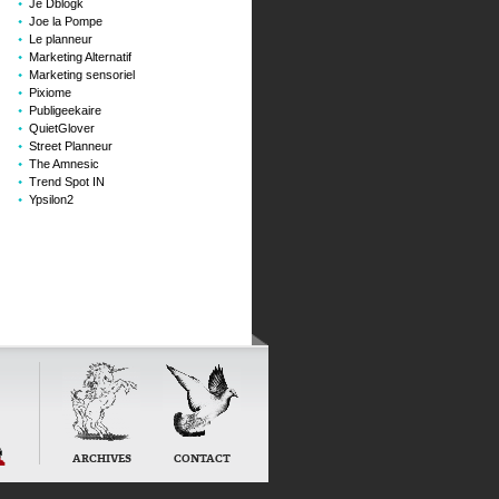
Je Dblogk
Joe la Pompe
Le planneur
Marketing Alternatif
Marketing sensoriel
Pixiome
Publigeekaire
QuietGlover
Street Planneur
The Amnesic
Trend Spot IN
Ypsilon2
ARCHIVES
CONTACT