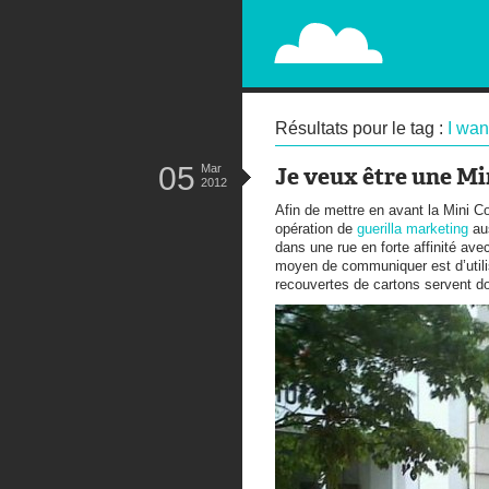
PAPERPLANE
STREET, AMBIENT, GUÉRILLA MA
Résultats pour le tag :
I wan
05
Mar
Je veux être une Mi
2012
Afin de mettre en avant la Mini C
opération de
guerilla marketing
aus
dans une rue en forte affinité ave
moyen de communiquer est d’utili
recouvertes de cartons servent don