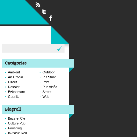
Rechercher :
Catégories
Ambient
Outdoor
Art Urbain
PR Stunt
Direct
Print
Dossier
Pub vidéo
Evènement
Street
Guerilla
Web
Blogroll
Buzz et Cie
Culture Pub
Fouablog
Invisible Red