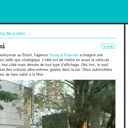
RKETING AND OUT OF HOME
na be a mini
ni
Guerilla
ountryman au Brésil, l’agence
Young & Rubicam
a imaginé une
si belle que stratégique. L’idée est de mettre en avant la véhicule
c leur cible mais dénuée de tout type d’affichage. Dès lors, le seul
ser des voitures elles-mêmes garées dans la rue. Deux automobiles
c de faire valoir à la Mini.