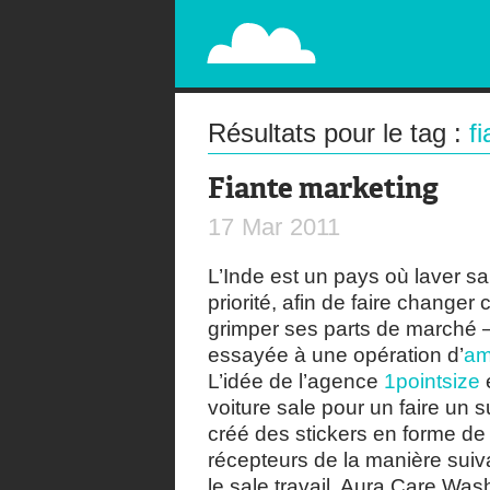
PAPERPLANE
STREET, AMBIENT, GUÉRILLA MARKETING A
Résultats pour le tag :
f
Fiante marketing
17
Mar
2011
L’Inde est un pays où laver s
priorité, afin de faire change
grimper ses parts de marché 
essayée à une opération d’
am
L’idée de l’agence
1pointsize
e
voiture sale pour un faire un 
créé des stickers en forme de 
récepteurs de la manière suiva
le sale travail. Aura Care Was