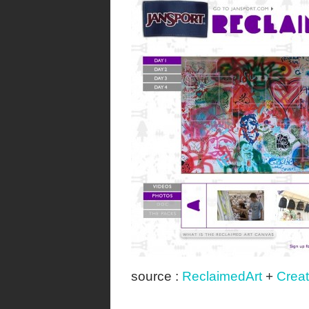
source :
ReclaimedArt
+
Creat