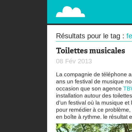
PAPERPLANE
STREET, AMBIENT, GUÉRILLA MARKETING A
Résultats pour le tag :
fe
Toilettes musicales
08
Fév
2013
La compagnie de téléphone a
ans un festival de musique 
occasion que son agence
TB
installation autour des toilette
d’un festival où la musique et
pour remédier à ce problème,
en boîte à rythme. le résultat 