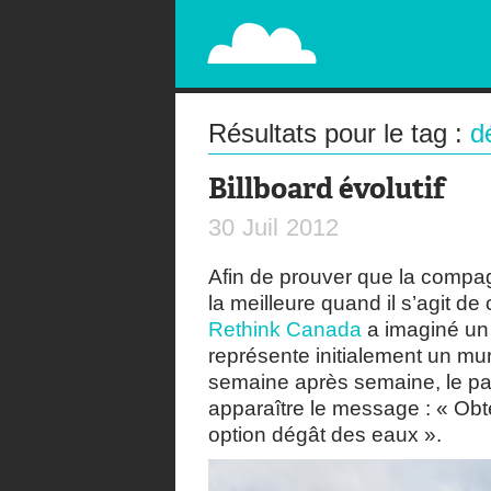
PAPERPLANE
STREET, AMBIENT, GUÉRILLA MARKETING A
Résultats pour le tag :
d
Billboard évolutif
30
Juil
2012
Afin de prouver que la comp
la meilleure quand il s’agit de
Rethink Canada
a imaginé un b
représente initialement un mu
semaine après semaine, le pap
apparaître le message : « Obt
option dégât des eaux ».