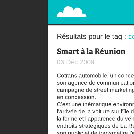
PAPERPLANE
STREET, AMBIENT, GUÉRILLA MARKETING A
Résultats pour le tag :
c
Smart à la Réunion
06
Déc
2009
Cotrans automobile, un conces
son agence de communicati
campagne de street marketing 
en concession.
C’est une thématique environ
l’arrivée de la voiture sur l’î
la forme et l’apparence du vé
endroits stratégiques de La R
son public et de transmettre l’