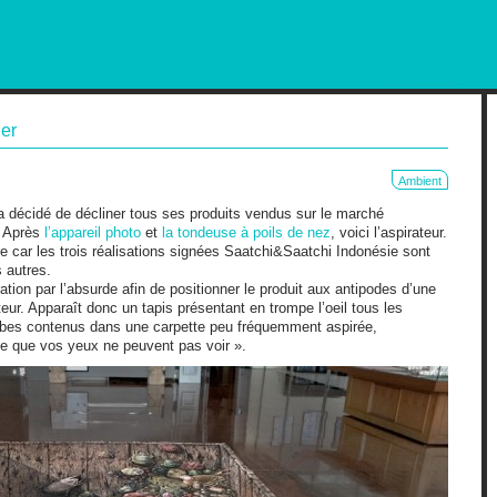
RKETING AND OUT OF HOME
er
Ambient
 a décidé de décliner tous ses produits vendus sur le marché
. Après
l’appareil photo
et
la tondeuse à poils de nez
, voici l’aspirateur.
ndre car les trois réalisations signées Saatchi&Saatchi Indonésie sont
 autres.
tration par l’absurde afin de positionner le produit aux antipodes d’une
ur. Apparaît donc un tapis présentant en trompe l’oeil tous les
obes contenus dans une carpette peu fréquemment aspirée,
 ce que vos yeux ne peuvent pas voir ».