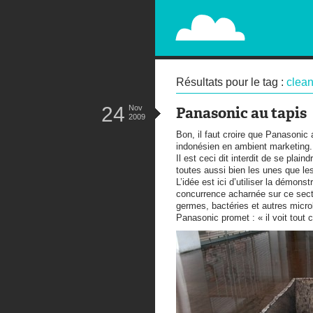
PAPERPLANE
STREET, AMBIENT, GUÉRILLA MA
Résultats pour le tag :
clean
24
Nov
Panasonic au tapis
2009
Bon, il faut croire que Panasonic
indonésien en ambient marketing
Il est ceci dit interdit de se plai
toutes aussi bien les unes que les
L’idée est ici d’utiliser la démons
concurrence acharnée sur ce secte
germes, bactéries et autres micr
Panasonic promet : « il voit tout