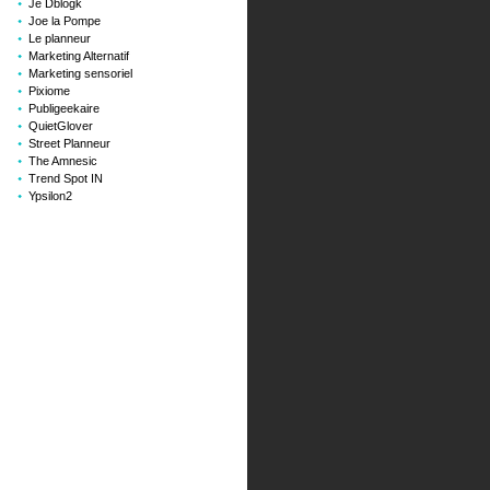
Je Dblogk
Joe la Pompe
Le planneur
Marketing Alternatif
Marketing sensoriel
Pixiome
Publigeekaire
QuietGlover
Street Planneur
The Amnesic
Trend Spot IN
Ypsilon2