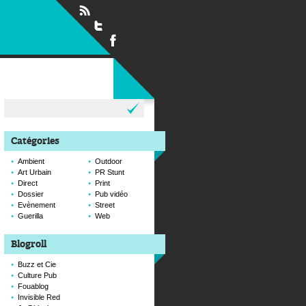
Rechercher :
Catégories
Ambient
Outdoor
Art Urbain
PR Stunt
Direct
Print
Dossier
Pub vidéo
Evènement
Street
Guerilla
Web
Blogroll
Buzz et Cie
Culture Pub
Fouablog
Invisible Red