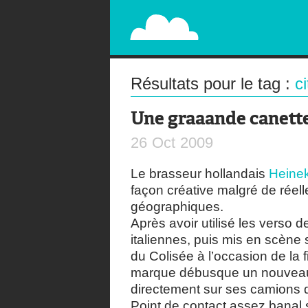
PAPERPLANE
STREET, AMBIENT, GUÉRILLA MARKETING A
Résultats pour le tag :
c
Une graaande canette
26
Oct
2009
Le brasseur hollandais
Heine
façon créative malgré de réel
géographiques.
Après avoir utilisé les verso
italiennes, puis mis en scène 
du Colisée à l’occasion de la
marque débusque un nouveau
directement sur ses camions d
Point de contact assez banal 